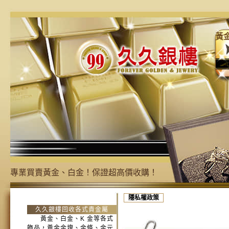
黃
專業買賣黃金、白金！保證超高價收購！
隱私權政策
久久銀樓回收各式貴金屬
黃金、白金、K 金等各式
飾品，黃金金塊、金條、金元