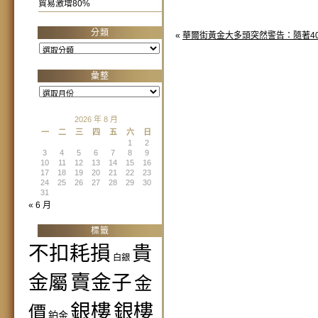
貿易激增80%
分類
«
華爾街黃金大多頭突然警告：隨著40
分
類
彙整
彙
整
2026 年 8 月
一
二
三
四
五
六
日
1
2
3
4
5
6
7
8
9
10
11
12
13
14
15
16
17
18
19
20
21
22
23
24
25
26
27
28
29
30
31
« 6 月
標籤
不扣耗損
貴
白銀
金屬
賣金子
金
銀樓
銀樓
價
鉑金