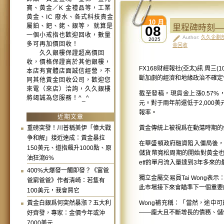
寶、黃金／K 金禮品等，工業
黃金、IC 廢水、各式科技貴金
10 月
屬鉑、鈀、銠、銀等， 就算是
里程碑時刻—
08
一個小戒指也歡迎回收，數量
Author:
久久企劃
2025
多可再加價回收！
金回收
久久銀樓保證超高價回
收，價格保證高於其他銀樓，
FX168财經報社(亞太)訊 周
本店有實體店面誠信經營，不
斷加劇的經濟和地緣政治不確定
同其他黃金回收公司，歡迎您
來電（來店）洽詢，久久銀樓
截至發稿，現貨金上漲0.57%，
將竭誠為您服務！^_^
元。對于兩年前還低于2,00
報率。
近期文章
重磅突發！川普稱美伊「偉大戰
黃金傳統上被視爲在動蕩時期的價
争和解」接近達成：黃金暴拉
在華盛頓政府融資陷入僵局後
150美元、道指飆升1000點、原
儲貨幣寬松周期的開始對黃金也
油狂瀉6%
etf的單月流入量達到3年多來
400%大爆發一觸即發？《富爸
獨立金屬交易員Tai Wong
爸窮爸爸》作者清崎：若隻有
此市場接下來會瞄準下一個重要的
100美元，我會買它
黃金白銀爲何突然暴漲？五大利
Wong補充稱：「當然，途中
——龐大且不斷增長的債務、儲
好齊發，專家：金價今年或沖
7000美元