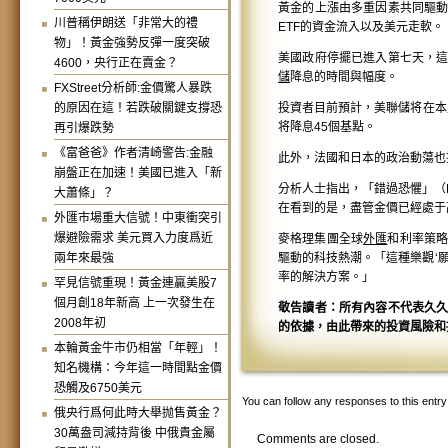
黃金的上漲由多重因素共同驅
川普稱伊朗送「非常大的禮
ETF的資金流入以及美元走軟。
物」！黃金強勢反彈一度突破
美國政府停擺已進入第七天，
4600，央行正在賣金？
儲
降息的時間與幅度。
FXStreet分析師:金價驚人暴跌
的原因在這！若跌破關鍵支撐恐
投資者目前預計，美聯儲将在本
将降息45個基點。
再引爆跌勢
《富爸爸》作者清崎警告:金融
此外，法國和日本的政治動蕩也
崩盤正在加速！美國已進入「新
分析人士指出，「錯過恐懼」（FO
大蕭條」？
在看到的是，盡管金價已經處于
外匯市場重大信號！中東衝突引
爆避險需求 美元買入力度爲近
麥格理集團全球
外匯
和利率策略
兩年來最強
驅動的科技熱潮。「這種樂觀‘
率的解決方案。」
罕見信號重現！黃金連贏美股7
個月創18年新高 上一次發生在
敬告讀者：所有內容不代表久
2008年初
的依據，由此帶來的投資風險和
本輪黃金牛市仍相當「年輕」！
知名機構：今年這一時間點金價
恐觸及6750美元
You can follow any responses to this entr
俄央行爲何此時大舉抛售黃金？
30萬盎司減持背後 中俄貴金屬
Comments are closed.